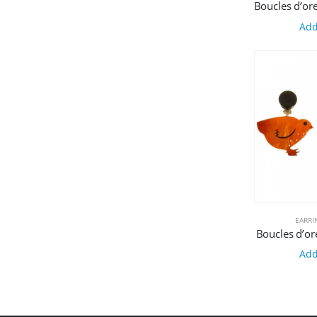
Add
EARRI
Boucles d’or
Add