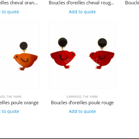
Boucles d’oreilles cheval orange et turquoise
Boucles d’oreilles cheval rouge et blanc
 to quote
Add to quote
NGS
,
THE FARM
EARRINGS
,
THE FARM
eilles poule orange
Boucles d’oreilles poule rouge
 to quote
Add to quote