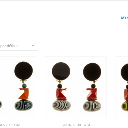
MY 
NGS
,
THE FARM
EARRINGS
,
THE FARM